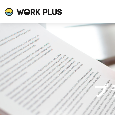
内
容
を
ス
キ
ッ
プ
プ